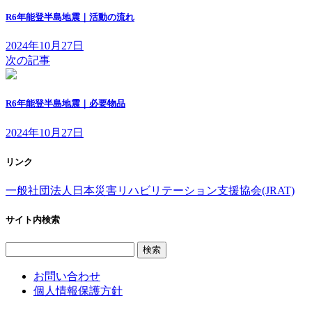
新
日
R6年能登半島地震｜活動の流れ
時
:
2024年10月27日
次の記事
R6年能登半島地震｜必要物品
2024年10月27日
リンク
一般社団法人日本災害リハビリテーション支援協会(JRAT)
サイト内検索
検
索:
お問い合わせ
個人情報保護方針