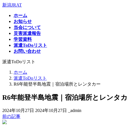
コ
ナ
新潟JRAT
ン
ビ
ホーム
テ
ゲ
お知らせ
ン
ー
当会について
ツ
シ
災害派遣報告
へ
ョ
学習資料
ス
ン
派遣ToDoリスト
キ
に
お問い合わせ
ッ
移
プ
動
派遣ToDoリスト
ホーム
派遣ToDoリスト
R6年能登半島地震｜宿泊場所とレンタカー
R6年能登半島地震｜宿泊場所とレンタ
最
2024年10月27日
2024年10月27日
_admin
終
前の記事
更