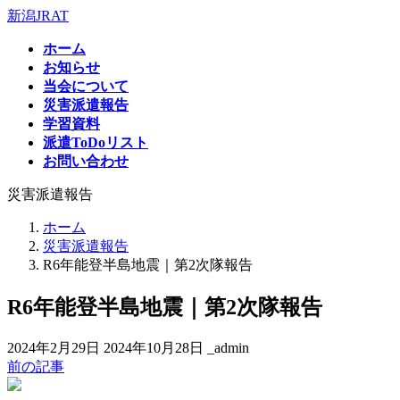
コ
ナ
新潟JRAT
ン
ビ
ホーム
テ
ゲ
お知らせ
ン
ー
当会について
ツ
シ
災害派遣報告
へ
ョ
学習資料
ス
ン
派遣ToDoリスト
キ
に
お問い合わせ
ッ
移
プ
動
災害派遣報告
ホーム
災害派遣報告
R6年能登半島地震｜第2次隊報告
R6年能登半島地震｜第2次隊報告
最
2024年2月29日
2024年10月28日
_admin
終
前の記事
更