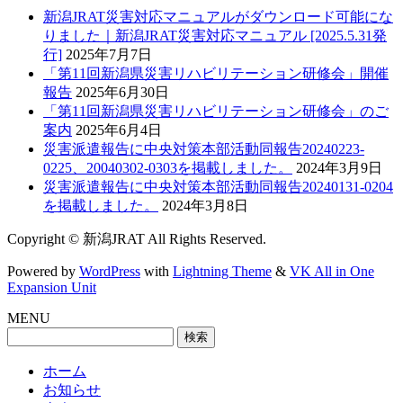
新潟JRAT災害対応マニュアルがダウンロード可能にな
りました｜新潟JRAT災害対応マニュアル [2025.5.31発
行]
2025年7月7日
「第11回新潟県災害リハビリテーション研修会」開催
報告
2025年6月30日
「第11回新潟県災害リハビリテーション研修会」のご
案内
2025年6月4日
災害派遣報告に中央対策本部活動同報告20240223-
0225、20040302-0303を掲載しました。
2024年3月9日
災害派遣報告に中央対策本部活動同報告20240131-0204
を掲載しました。
2024年3月8日
Copyright © 新潟JRAT All Rights Reserved.
Powered by
WordPress
with
Lightning Theme
&
VK All in One
Expansion Unit
MENU
検
索:
ホーム
お知らせ