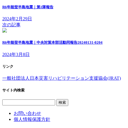
新
日
R6年能登半島地震｜第1隊報告
時
:
2024年2月29日
次の記事
R6年能登半島地震｜中央対策本部活動同報告20240131-0204
2024年3月8日
リンク
一般社団法人日本災害リハビリテーション支援協会(JRAT)
サイト内検索
検
索:
お問い合わせ
個人情報保護方針